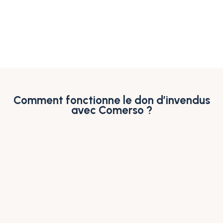
Comment fonctionne le don d’invendus
avec Comerso ?
Étude de potentiel de vos invendus
Nous réalisons un diagnostic approfondi de vos