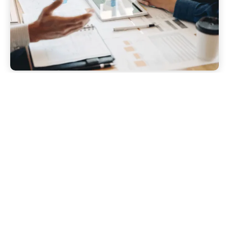
Soyez 100% conforme au cadre
réglementaire anti-gaspi en vigueur
Face à la complexité croissante et à l'augmentation
des contrôles, il est
essentiel de maîtriser
parfaitement
le cadre réglementaire de vos invendus
et de vos dons associatifs (aspects administratifs,
traçabilité, fiscalité, etc.).
Nous vous apportons une tranquillité d'esprit totale :
toutes nos solutions sont conçues et validées par un