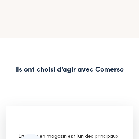
En complément, notre Service Client est disponible 5
jours sur 7 pour apporter immédiatement le conseil
technique et le support personnalisé nécessaire.
C'est cette double expertise (proximité + réactivité) qui
sécurise durablement vos flux et fait de la réussite de
vos dons une certitude.
Ils ont choisi d’agir avec Comerso
La casse en magasin est l’un des principaux