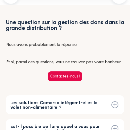
Une question sur la gestion des dons dans la
grande distribution ?
Nous avons probablement la réponse.
Et si, parmi ces questions, vous ne trouvez pas votre bonheur...
Contactez-nous !
Les solutions Comerso intègrent-elles le
volet non-alimentaire ?
Les produits non-alimentaires font partie intégrante des
solutions Comerso. Nous vous accompagnons autant sur
la gestion des invendus alimentaires que ceux non-
Est-il possible de faire appel à vous pour
alimentaires.