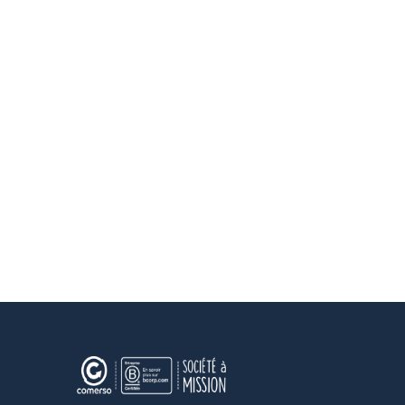
soient
utilisées pou
me
recontacter
Friendly Captcha