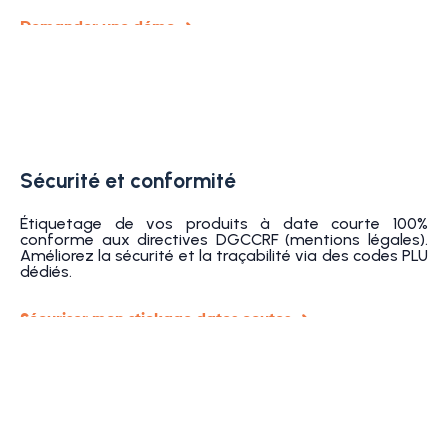
Demander une démo ➜
Sécurité et conformité
Étiquetage de vos produits à date courte 100%
conforme aux directives DGCCRF (mentions légales).
Améliorez la sécurité et la traçabilité via des codes PLU
dédiés.
Sécuriser mon stickage dates coutes ➜