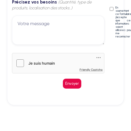
Précisez vos besoins
(Quantité, type de
produits, localisation des stocks...)
En
soumettant
ce formulaire
j’accepte
que ce
informations
soient
utilisées pou
me
recontacter
Friendly Captcha