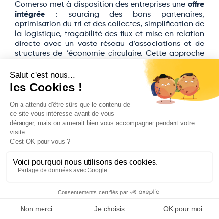
Comerso met à disposition des entreprises une
offre
intégrée
: sourcing des bons partenaires,
optimisation du tri et des collectes, simplification de
la logistique, traçabilité des flux et mise en relation
directe avec un vaste réseau d’associations et de
structures de l’économie circulaire. Cette approche
“tout-en-un” simplifie la mise en conformité tout en
générant un impact social positif.
Une offre sur mesure pour
chaque entreprise
Chaque entreprise est unique : c’est pourquoi
Comerso propose un ensemble de services, adaptés
à chacun de vos besoins, contraintes et objectifs.
Nous fournissons également des tableaux de bord
clairs et des indicateurs précis pour
mesurer les
économies réalisées
, le volume de déchets évités et
l’impact social créé.