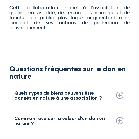
Cette collaboration permet à l’association de
gagner en visibilité, de renforcer son image et de
toucher un public plus large, augmentant ainsi
l’impact de ses actions de protection de
l’environnement.
Questions fréquentes sur le don en
nature
Quels types de biens peuvent être
donnés en nature à une association ?
Biens matériels (mobilier, matériel informatique,
véhicules, fournitures…), denrées alimentaires, locaux
dont elle est propriétaire (bureaux, immeubles, terrains)
Comment évaluer la valeur d'un don en
ou encore prestations de services à titre gratuit.
nature ?
Pour un particulier, la valorisation se fait sur le prix
d’achat si le bien est neuf, ou sur la valeur de marché au